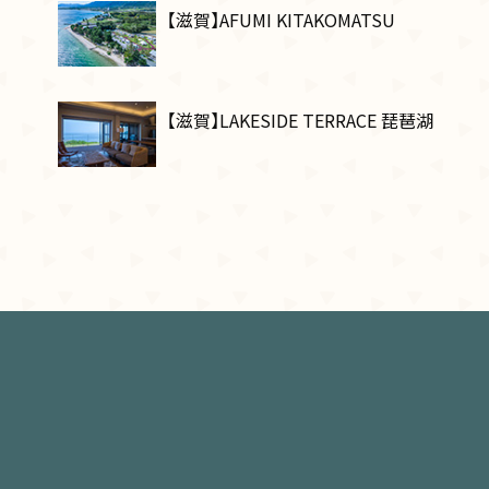
【滋賀】AFUMI KITAKOMATSU
【滋賀】LAKESIDE TERRACE 琵琶湖