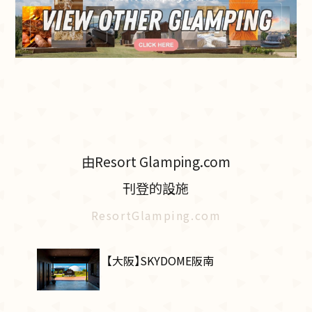
由Resort Glamping.com
刊登的設施
ResortGlamping.com
【大阪】SKYDOME阪南