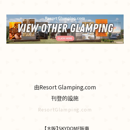
由Resort Glamping.com
刊登的設施
ResortGlamping.com
【大阪】SKYDOME阪南