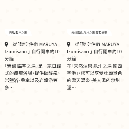
岩塩 臨空之湯
天然溫泉 泉州之湯 關西機場
從「臨空住宿 MARUYA
從「臨空住宿 MARUYA
Izumisano 」 自行開車約10
Izumisano 」 自行開車約10
分鐘
分鐘
「岩鹽 臨空之湯」是一家日歸
在「天然溫泉 泉州之湯 關西
式的療癒浴場，提供碳酸泉、
空港」，您可以享受壯麗景色
岩鹽浴、桑拿以及岩盤浴等
的露天溫泉、美人湯的泉州
多…
溫…