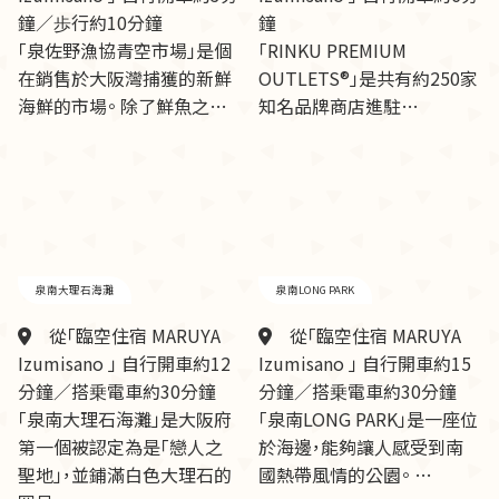
鐘／歩行約10分鐘
鐘
「泉佐野漁協青空市場」是個
「RINKU PREMIUM
在銷售於大阪灣捕獲的新鮮
OUTLETS®」是共有約250家
海鮮的市場。 除了鮮魚之…
知名品牌商店進駐…
泉南大理石海灘
泉南LONG PARK
從「臨空住宿 MARUYA
從「臨空住宿 MARUYA
Izumisano 」 自行開車約12
Izumisano 」 自行開車約15
分鐘／搭乗電車約30分鐘
分鐘／搭乗電車約30分鐘
「泉南大理石海灘」是大阪府
「泉南LONG PARK」是一座位
第一個被認定為是「戀人之
於海邊，能夠讓人感受到南
聖地」，並鋪滿白色大理石的
國熱帶風情的公園。 …