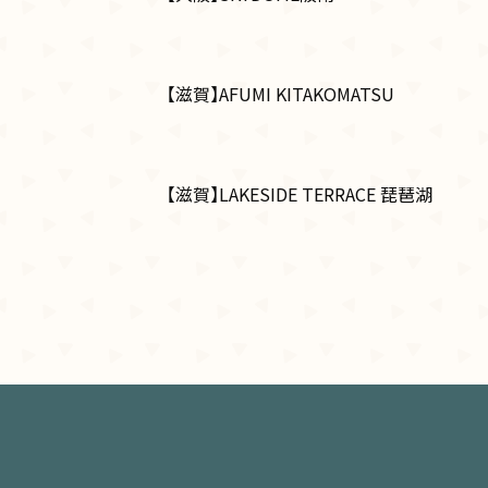
【滋賀】AFUMI KITAKOMATSU
【滋賀】LAKESIDE TERRACE 琵琶湖