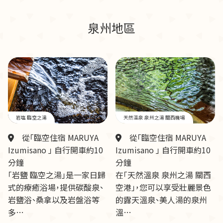
泉州地區
岩塩 臨空之湯
天然溫泉 泉州之湯 關西機場
從「臨空住宿 MARUYA
從「臨空住宿 MARUYA
Izumisano 」 自行開車約10
Izumisano 」 自行開車約10
分鐘
分鐘
「岩鹽 臨空之湯」是一家日歸
在「天然溫泉 泉州之湯 關西
式的療癒浴場，提供碳酸泉、
空港」，您可以享受壯麗景色
岩鹽浴、桑拿以及岩盤浴等
的露天溫泉、美人湯的泉州
多…
溫…