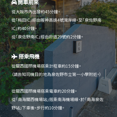
開車前來
從大阪市內出發約45分鐘。
從「梅田IC」經由阪神高速4號灣岸線，至「泉佐野南
IC」約40分鐘。
從「泉佐野南IC」經由府道29號約2分鐘。
搭乘飛機
從關西國際機場搭乘計程車約15分鐘。
（請告知司機目的地為泉佐野市立第一小學附近。）
從關西國際機場搭乘電車約20分鐘。
從「南海關西機場站」搭乘南海機場線，於「南海泉佐
野站」下車後，步行約10分鐘。