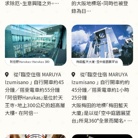
求除厄、生意興隆之外，…
的大阪地標塔，同時也被登
錄為日…
阿倍野Harukas、Harukas 300
梅田藍天大廈、空中庭園展望台
從「臨空住宿 MARUYA
從「臨空住宿 MARUYA
Izumisano 」 自行開車約45
Izumisano 」 自行開車約約
分鐘／搭乗電車約55分鐘
45分鐘／搭乘電車約1小時
「阿倍野Harukas」是位於天
25分鐘
王寺，地上300公尺的超高層
大阪梅田的地標「梅田藍天
大樓。 在阿倍…
大廈」是以從「空中庭園展望
台」所見360°全景而聞名。 …