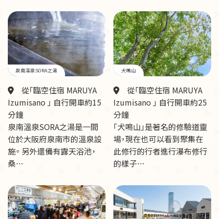
泉南溫泉SORA之湯
犬鳴山
從「臨空住宿 MARUYA
從「臨空住宿 MARUYA
Izumisano 」 自行開車約15
Izumisano 」 自行開車約25
分鐘
分鐘
泉南溫泉SORA之湯是一間
「犬鳴山」是著名的修驗道靈
位於大阪府泉南市的溫泉設
場，現在也可以看到聚集在
施。 另外還備有露天浴池，
此修行的行者進行瀑布修行
桑…
的樣子…