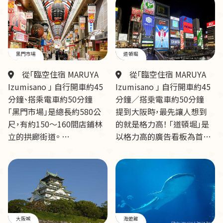
黑門市場
道頓堀
從「臨空住宿 MARUYA
從「臨空住宿 MARUYA
Izumisano 」 自行開車約45
Izumisano 」 自行開車約45
分鐘、搭乘電車約50分鐘
分鐘／搭乗電車約50分鐘
「黑門市場」是總長約580公
提到大阪時，最先讓人想到
尺，有約150～160間店鋪林
的就是格力高！ 「道頓堀」是
立的拱廊街道。 …
以格力高的廣告看板為首…
大阪城
海遊館