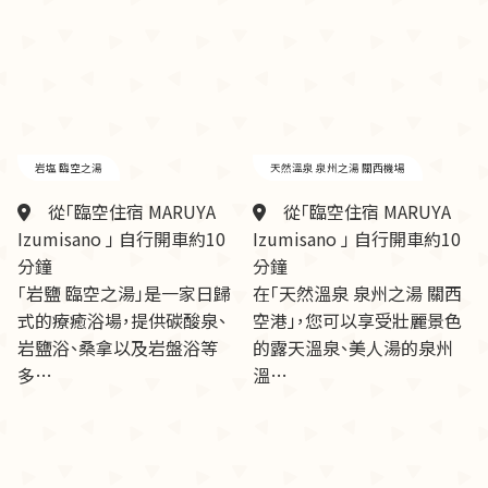
岩塩 臨空之湯
天然溫泉 泉州之湯 關西機場
從「臨空住宿 MARUYA
從「臨空住宿 MARUYA
Izumisano 」 自行開車約10
Izumisano 」 自行開車約10
分鐘
分鐘
「岩鹽 臨空之湯」是一家日歸
在「天然溫泉 泉州之湯 關西
式的療癒浴場，提供碳酸泉、
空港」，您可以享受壯麗景色
岩鹽浴、桑拿以及岩盤浴等
的露天溫泉、美人湯的泉州
多…
溫…