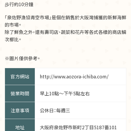
歩行約10分鐘
「泉佐野漁協青空市場」是個在銷售於大阪灣捕獲的新鮮海鮮
的市場。
除了鮮魚之外，還有壽司店、蔬菜和花卉等各式各樣的商店鱗
次櫛比。
※圖片僅供參考。
官方網站
http://www.aozora-ichiba.com/
營業時間
早上10點～下午5點左右
注意事項
公休日：每週三
地址
大阪府泉佐野市新町2丁目5187番101