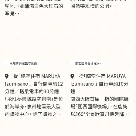
聖地」，並鋪滿白色大理石的
國熱帶風情的公園。 …
罕見…
永旺夢樂城臨空泉南
關西國際機場（KIX）
從「臨空住宿 MARUYA
從「臨空住宿 MARUYA
Izumisano 」 自行開車約12
Izumisano 」 自行車約10分
分鐘／搭乗電車約30分鐘
鐘
「永旺夢樂城臨空泉南」是位
關西大阪首屈一指的國際機
於海岸旁，泉州地區最大型
場「關西國際機場」。 在能夠
的購物中心。 除了購物之…
以360°全景欣賞飛機起降…