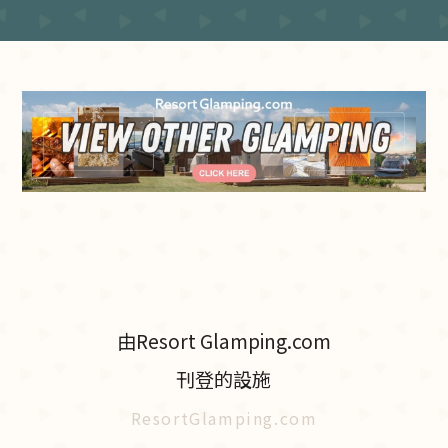
由Resort Glamping.com
刊登的設施
ResortGlamping.com