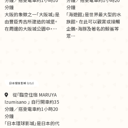
分鐘／搭乗電車約1小時10
分鐘／搭乗電車約1小時20
分鐘
分鐘
大阪的象徵之一「大阪城」是
「海遊館」是世界最大型的水
由豐臣秀吉所建造的城堡。
族館。 在此可以觀賞或接觸
在周邊的大阪城公園中，…
企鵝、海豚及著名的鯨鯊等
眾…
日本環球影城（USJ）
從「臨空住宿 MARUYA
Izumisano 」 自行開車約35
分鐘／搭乗電車約1小時20
分鐘
「日本環球影城」是日本的代