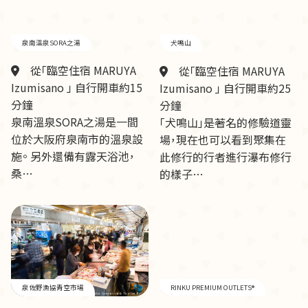
泉南溫泉SORA之湯
犬鳴山
從「臨空住宿 MARUYA
從「臨空住宿 MARUYA
Izumisano 」 自行開車約15
Izumisano 」 自行開車約25
分鐘
分鐘
泉南溫泉SORA之湯是一間
「犬鳴山」是著名的修驗道靈
位於大阪府泉南市的溫泉設
場，現在也可以看到聚集在
施。 另外還備有露天浴池，
此修行的行者進行瀑布修行
桑…
的樣子…
泉佐野漁協青空市場
RINKU PREMIUM OUTLETS®